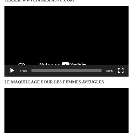
TEASER WWW.JAVAISPASVU.COM
Lecteur
vidéo
00:00
00:40
LE MAQUILLAGE POUR LES FEMMES AVEUGLES
Lecteur
vidéo