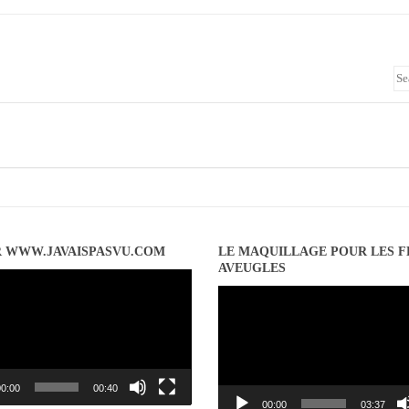
R WWW.JAVAISPASVU.COM
LE MAQUILLAGE POUR LES 
AVEUGLES
Lecteur
vidéo
0:00
00:40
00:00
03:37