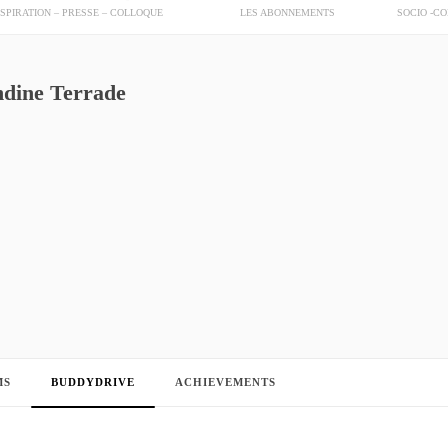
NSPIRATION – PRESSE – COLLOQUE
LES ABONNEMENTS
SOCIO -C
dine Terrade
MS
BUDDYDRIVE
ACHIEVEMENTS