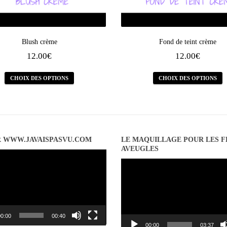
Blush crème
Fond de teint crème
12.00
€
12.00
€
CHOIX DES OPTIONS
CHOIX DES OPTIONS
R WWW.JAVAISPASVU.COM
LE MAQUILLAGE POUR LES 
AVEUGLES
Lecteur
vidéo
0:00
00:40
00:00
03:37