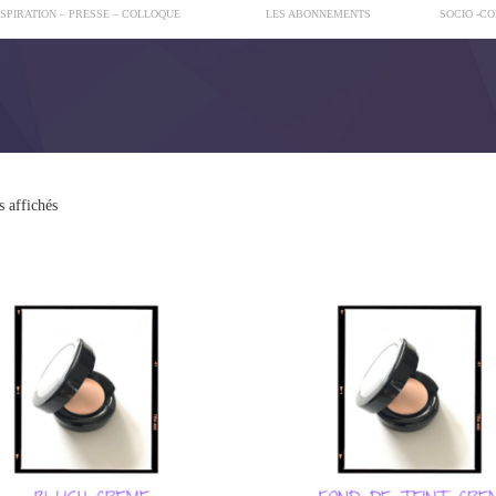
NSPIRATION – PRESSE – COLLOQUE
LES ABONNEMENTS
SOCIO -C
s affichés