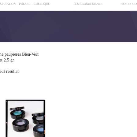
NSPIRATION – PRESSE – COLLOQUE
LES ABONNEMENTS
SOCIO -C
me paupières Bleu-Vert
et 2.5 gr
eul résultat