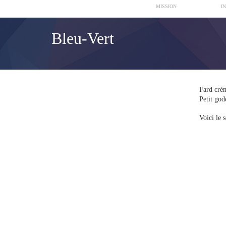
MISSION
I
Bleu-Vert
Fard crè
Petit god
Voici le s